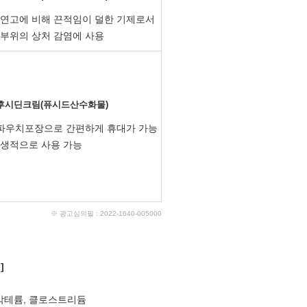
 연고에 비해 끈적임이 덜한 기제로서
 부위의 상처 감염에 사용
후시딘크림(퓨시드산수화물)
 파우치포장으로 간편하게 휴대가 가능
위생적으로 사용 가능
※ 광고심의필 : 2022-1640-005000
]
박테륨, 클로스트리듐