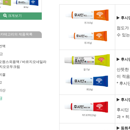
크게보기
후시딘
점도가 
 카테고리의 제품목록
수 있는
언액
연고
후시딘
지오원스외용액 / 바르지오네일라
바르지오모두크림
산뜻한
비겔
이 적음
고
* 후시
리산
딘
후시
후시딘
과 +
동화