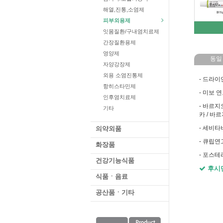
해열,진통,소염제
피부외용제
잇몸질환/구내염치료제
간장질환용제
영양제
동일
자양강장제
외용 소염진통제
- 드라이
항히스타민제
- 미보 
인후염치료제
- 바르
기타
카 / 
- 세비타
의약외품
- 큐립연
화장품
- 포스테
건강기능식품
후시
식품ㆍ음료
공산품ㆍ기타