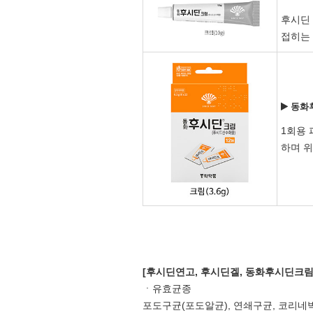
후시딘
접히는
동화
1회용
하며 
[후시딘연고, 후시딘겔, 동화후시딘크림
ㆍ유효균종
포도구균(포도알균), 연쇄구균, 코리네