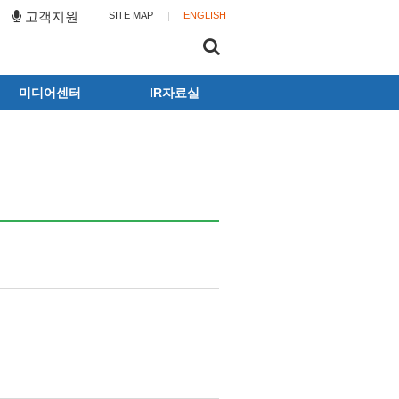
고객지원
SITE MAP
ENGLISH
미디어센터
IR자료실
동화뉴스
공시
광고갤러리
사업보고서
뉴스레터
전자공고
동화캐릭터