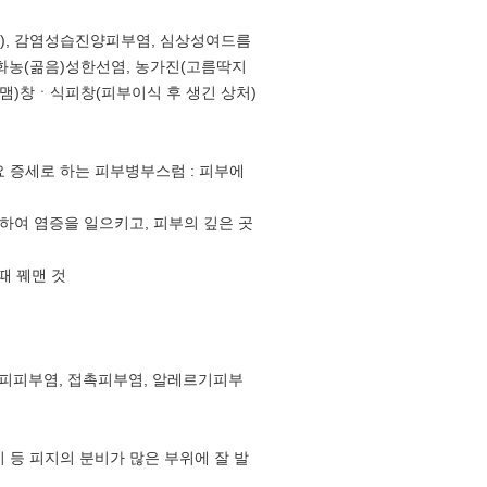
), 감염성습진양피부염, 심상성여드름
, 화농(곪음)성한선염, 농가진(고름딱지
꿰맴)창ㆍ식피창(피부이식 후 생긴 상처)
 주요 증세로 하는 피부병부스럼 : 피부에
입하여 염증을 일으키고, 피부의 깊은 곳
 때 꿰맨 것
토피피부염, 접촉피부염, 알레르기피부
 등 피지의 분비가 많은 부위에 잘 발