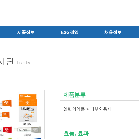
제품정보
ESG경영
채용정보
제품 공지사항
ESG철학
공지사항
신제품
환경경영
채용안내
시딘
전문의약품
안전보건경영
상시채용
Fucidin
의료기기
인권경영
지원결과 확인
일반의약품
윤리경영
자주하는 질문
의약외품
사이버제보센터
채용 Q&A
제품분류
화장품
정보보호
채용서류 반환 고지
건강기능식품
사회공헌
일반의약품 > 피부외용제
식품ㆍ음료
지배구조
공산품ㆍ기타
효능, 효과