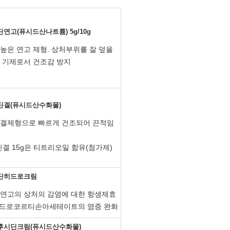
연고(퓨시드산나트륨) 5g/10g
높은 연고 제형. 상처부위를 잘 덮을
 기제로서 건조감 방지
겔(퓨시드산수화물)
 겔제형으로 빠르게 건조되어 끈적임
딘겔 15g은 티트리오일 함유(첨가제)
딘히드로크림
 연고의 상처의 감염에 대한 항생제효
 히드로코르티손아세테이트의 염증 완화
후시딘크림(퓨시드산수화물)