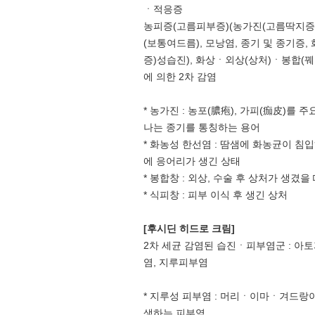
ㆍ적응증
농피증(고름피부증)(농가진(고름딱지증
(보통여드름), 모낭염, 종기 및 종기증
증)성습진), 화상ㆍ외상(상처)ㆍ봉합(
에 의한 2차 감염
* 농가진 : 농포(膿疱), 가피(痂皮)를
나는 종기를 통칭하는 용어
* 화농성 한선염 : 땀샘에 화농균이 침
에 응어리가 생긴 상태
* 봉합창 : 외상, 수술 후 상처가 생겼을
* 식피창 : 피부 이식 후 생긴 상처
[후시딘 히드로 크림]
2차 세균 감염된 습진ㆍ피부염군 : 아
염, 지루피부염
* 지루성 피부염 : 머리ㆍ이마ㆍ겨드랑이
생하는 피부염