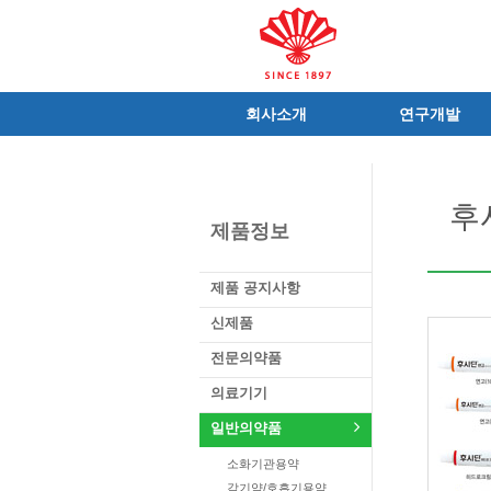
회사소개
연구개발
인사말
R&D 소개
C.I
연구성과
후
연혁
조직 및 업무
제품정보
사가
중점 연구분야
연구소/공장
주요 연구과제
제품 공지사항
가족친화우수기업
기술혁신 네트워크
신제품
오시는길
글로벌 동화
전문의약품
가족회사
의료기기
일반의약품
소화기관용약
감기약/호흡기용약