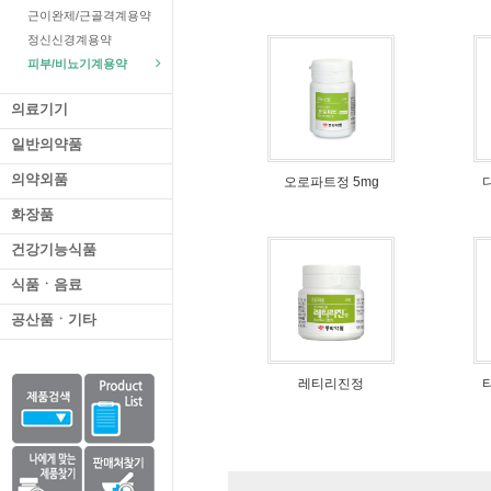
근이완제/근골격계용약
정신신경계용약
피부/비뇨기계용약
의료기기
일반의약품
의약외품
오로파트정 5mg
화장품
건강기능식품
식품ㆍ음료
공산품ㆍ기타
레티리진정