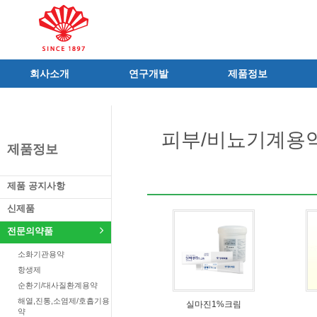
회사소개
연구개발
제품정보
인사말
R&D 소개
제품 공지사항
C.I
연구성과
신제품
피부/비뇨기계용
연혁
조직 및 업무
전문의약품
제품정보
사가
중점 연구분야
의료기기
연구소/공장
주요 연구과제
일반의약품
제품 공지사항
가족친화우수기업
기술혁신 네트워크
의약외품
신제품
오시는길
글로벌 동화
화장품
전문의약품
가족회사
건강기능식품
소화기관용약
식품ㆍ음료
항생제
공산품ㆍ기타
순환기/대사질환계용약
해열,진통,소염제/호흡기용
실마진1%크림
약