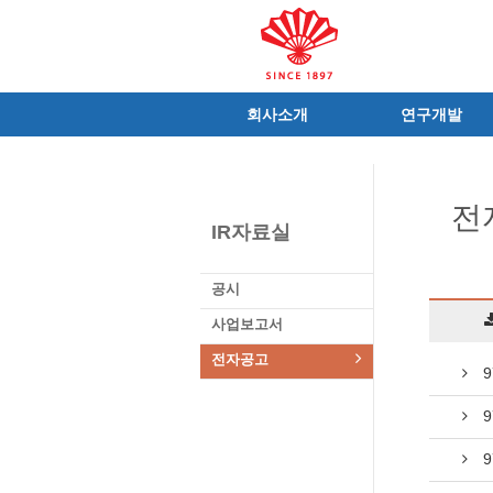
회사소개
연구개발
인사말
R&D 소개
C.I
연구성과
전
연혁
조직 및 업무
IR자료실
사가
중점 연구분야
연구소/공장
주요 연구과제
공시
가족친화우수기업
기술혁신 네트워크
사업보고서
오시는길
글로벌 동화
전자공고
가족회사
9
9
9