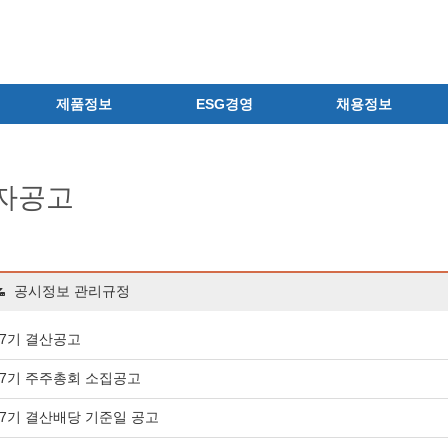
제품정보
ESG경영
채용정보
제품 공지사항
ESG철학
공지사항
신제품
환경경영
채용안내
자공고
전문의약품
안전보건경영
상시채용
의료기기
인권경영
지원결과 확인
일반의약품
윤리경영
자주하는 질문
의약외품
사이버제보센터
채용 Q&A
공시정보 관리규정
화장품
정보보호
채용서류 반환 고지
건강기능식품
사회공헌
7기 결산공고
식품ㆍ음료
지배구조
7기 주주총회 소집공고
공산품ㆍ기타
7기 결산배당 기준일 공고