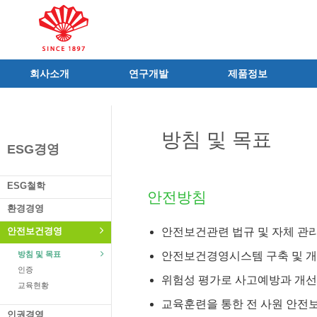
회사소개
연구개발
제품정보
인사말
R&D 소개
제품 공지사항
C.I
연구성과
신제품
방침 및 목표
연혁
조직 및 업무
전문의약품
ESG경영
사가
중점 연구분야
의료기기
연구소/공장
주요 연구과제
일반의약품
ESG철학
안전방침
가족친화우수기업
기술혁신 네트워크
의약외품
환경경영
오시는길
글로벌 동화
화장품
안전보건경영
안전보건관련 법규 및 자체 관
가족회사
건강기능식품
방침 및 목표
안전보건경영시스템 구축 및 
식품ㆍ음료
인증
공산품ㆍ기타
위험성 평가로 사고예방과 개선
교육현황
교육훈련을 통한 전 사원 안전
인권경영