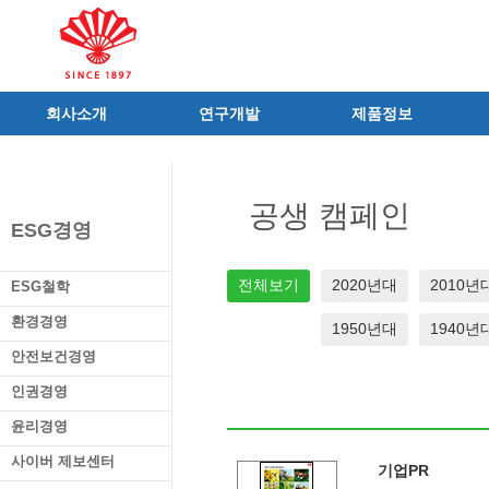
회사소개
연구개발
제품정보
인사말
R&D 소개
제품 공지사항
C.I
연구성과
신제품
공생 캠페인
연혁
조직 및 업무
전문의약품
ESG경영
사가
중점 연구분야
의료기기
연구소/공장
주요 연구과제
일반의약품
전체보기
2020년대
2010년
ESG철학
가족친화우수기업
기술혁신 네트워크
의약외품
환경경영
1950년대
1940년
오시는길
글로벌 동화
화장품
안전보건경영
가족회사
건강기능식품
인권경영
식품ㆍ음료
공산품ㆍ기타
윤리경영
사이버 제보센터
기업PR