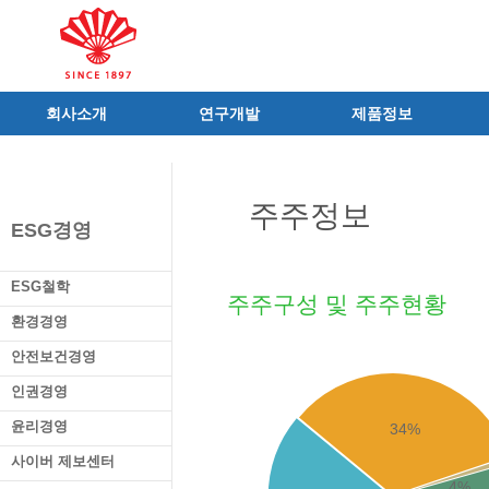
회사소개
연구개발
제품정보
인사말
R&D 소개
제품 공지사항
C.I
연구성과
신제품
주주정보
연혁
조직 및 업무
전문의약품
ESG경영
사가
중점 연구분야
의료기기
연구소/공장
주요 연구과제
일반의약품
ESG철학
주주구성 및 주주현황
가족친화우수기업
기술혁신 네트워크
의약외품
환경경영
오시는길
글로벌 동화
화장품
안전보건경영
가족회사
건강기능식품
인권경영
식품ㆍ음료
공산품ㆍ기타
윤리경영
34%
사이버 제보센터
4%