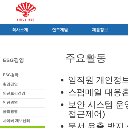
회사소개
연구개발
제품정보
인사말
R&D 소개
제품 공지사항
C.I
연구성과
신제품
주요활동
연혁
조직 및 업무
전문의약품
ESG경영
사가
중점 연구분야
의료기기
연구소/공장
주요 연구과제
일반의약품
ESG철학
임직원 개인정
가족친화우수기업
기술혁신 네트워크
의약외품
환경경영
오시는길
글로벌 동화
화장품
스팸메일 대응
안전보건경영
가족회사
건강기능식품
보안 시스템 운영
인권경영
식품ㆍ음료
접근제어)
공산품ㆍ기타
윤리경영
사이버 제보센터
문서 유출 방지 