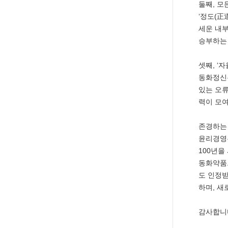
둘째, 모
‘정도(正
세운 내
승부하는 
셋째, ‘
동화정신은
있는 오류
력이 모여
존경하는 
윤리경영
100년을
동화약품
도 인정
하며, 새
감사합니