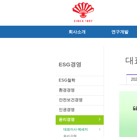
회사소개
연구개발
인사말
R&D 소개
C.I
연구성과
대
연혁
조직 및 업무
ESG경영
사가
중점 연구분야
연구소/공장
주요 연구과제
20
ESG철학
가족친화우수기업
기술혁신 네트워크
환경경영
오시는길
글로벌 동화
안전보건경영
가족회사
인권경영
윤리경영
대표이사 메세지
윤리강령