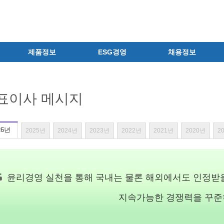
제품정보
ESG경영
채용정보
제품 공지사항
ESG철학
공지사항
신제품
환경경영
채용안내
표이사 메시지
전문의약품
안전보건경영
상시채용
의료기기
인권경영
지원결과 확인
일반의약품
윤리경영
자주하는 질문
26년
2025년
2024년
2023년
2022년
2021년
2020년
2
의약외품
사이버제보센터
채용 Q&A
화장품
정보보호
채용서류 반환 고지
건강기능식품
사회공헌
윤리경영 실천을 통해 국내는 물론 해외에서도 인정받을
식품ㆍ음료
지배구조
공산품ㆍ기타
지속가능한 경쟁력을 꾸준