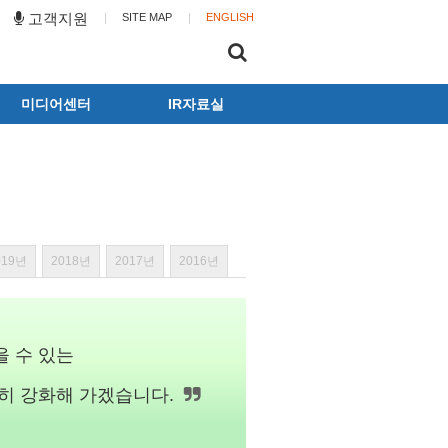
고객지원
SITE MAP
ENGLISH
미디어센터
IR자료실
동화뉴스
공시
광고갤러리
사업보고서
뉴스레터
전자공고
동화캐릭터
019년
2018년
2017년
2016년
 수 있는
히 강화해 가겠습니다.