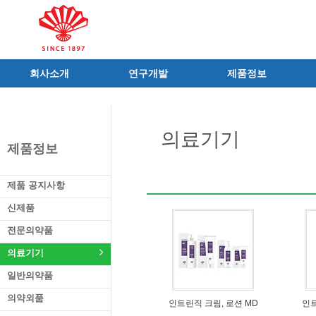
회사소개
연구개발
제품정보
인사말
R&D 소개
제품 공지사항
C.I
연구성과
신제품
의료기기
연혁
조직 및 업무
전문의약품
제품정보
사가
중점 연구분야
의료기기
연구소/공장
주요 연구과제
일반의약품
제품 공지사항
가족친화우수기업
기술혁신 네트워크
의약외품
신제품
오시는길
글로벌 동화
화장품
전문의약품
가족회사
건강기능식품
의료기기
식품ㆍ음료
공산품ㆍ기타
일반의약품
의약외품
인트린직 크림, 로션 MD
인트