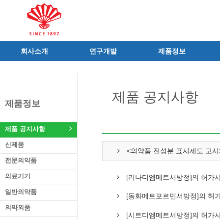
회사소개
연구개발
제품정보
인사말
R&D 소개
제품 공지사항
C.I
연구성과
신제품
제품 공지사항
연혁
조직 및 업무
전문의약품
제품정보
사가
중점 연구분야
의료기기
연구소/공장
주요 연구과제
일반의약품
제품 공지사항
가족친화우수기업
기술혁신 네트워크
의약외품
신제품
오시는길
글로벌 동화
화장품
<의약품 전성분 표시제도 고시
전문의약품
가족회사
건강기능식품
의료기기
[리나디엠메트서방정]의 허가
식품ㆍ음료
공산품ㆍ기타
일반의약품
[동화메트포르민서방정]의 허
의약외품
[시트디엠메트서방정]의 허가