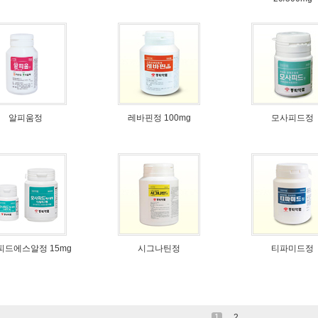
알피움정
레바핀정 100mg
모사피드정
피드에스알정 15mg
시그나틴정
티파미드정
1
2