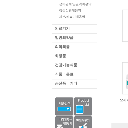
근이완제/근골격계용약
정신신경계용약
피부/비뇨기계용약
의료기기
일반의약품
의약외품
화장품
건강기능식품
식품ㆍ음료
공산품ㆍ기타
모사