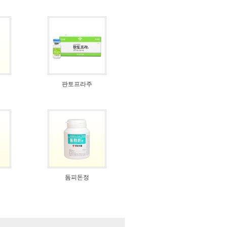
판토프라주
돔피돈정