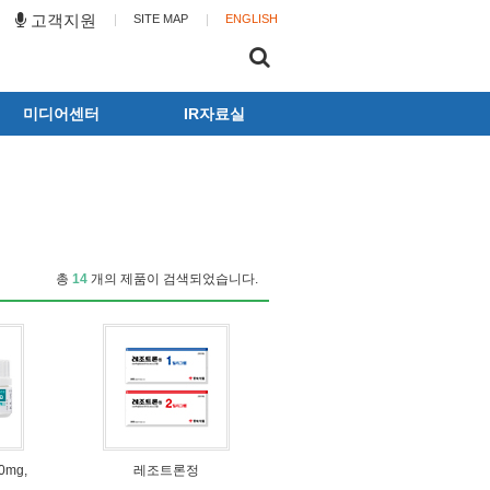
고객지원
SITE MAP
ENGLISH
미디어센터
IR자료실
동화뉴스
공시
광고갤러리
사업보고서
뉴스레터
전자공고
동화캐릭터
총
14
개의 제품이 검색되었습니다.
0mg,
레조트론정