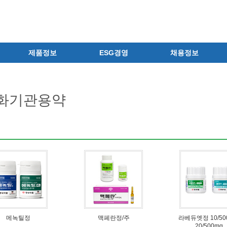
제품정보
ESG경영
채용정보
제품 공지사항
ESG철학
공지사항
신제품
환경경영
채용안내
화기관용약
전문의약품
안전보건경영
상시채용
의료기기
인권경영
지원결과 확인
일반의약품
윤리경영
자주하는 질문
의약외품
사이버제보센터
채용 Q&A
화장품
정보보호
채용서류 반환 고지
건강기능식품
사회공헌
식품ㆍ음료
지배구조
공산품ㆍ기타
메녹틸정
맥페란정/주
라베듀엣정 10/50
20/500mg