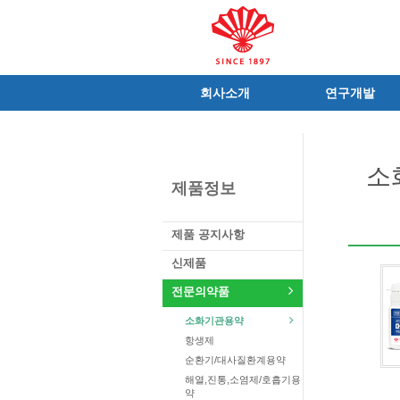
회사소개
연구개발
인사말
R&D 소개
C.I
연구성과
소
연혁
조직 및 업무
제품정보
사가
중점 연구분야
연구소/공장
주요 연구과제
제품 공지사항
가족친화우수기업
기술혁신 네트워크
신제품
오시는길
글로벌 동화
전문의약품
가족회사
소화기관용약
항생제
순환기/대사질환계용약
해열,진통,소염제/호흡기용
약