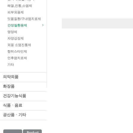
해열,진통,소염제
피부외용제
잇몸질환/구내염치료제
간장질환용제
영양제
자양강장제
외용 소염진통제
항히스타민제
인후염치료제
기타
의약외품
화장품
건강기능식품
식품ㆍ음료
공산품ㆍ기타