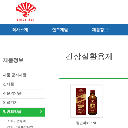
회사소개
연구개발
제품정보
인사말
R&D 소개
제품 공지사항
C.I
연구성과
신제품
간장질환용제
연혁
조직 및 업무
전문의약품
제품정보
사가
중점 연구분야
의료기기
연구소/공장
주요 연구과제
일반의약품
제품 공지사항
가족친화우수기업
기술혁신 네트워크
의약외품
신제품
오시는길
글로벌 동화
화장품
전문의약품
가족회사
건강기능식품
의료기기
식품ㆍ음료
공산품ㆍ기타
일반의약품
소화기관용약
헬민리버스액
감기약/호흡기용약