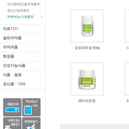
근이완제/근골격계용약
정신신경계용약
피부/비뇨기계용약
의료기기
일반의약품
의약외품
오로파트정 5mg
화장품
건강기능식품
식품ㆍ음료
공산품ㆍ기타
레티리진정