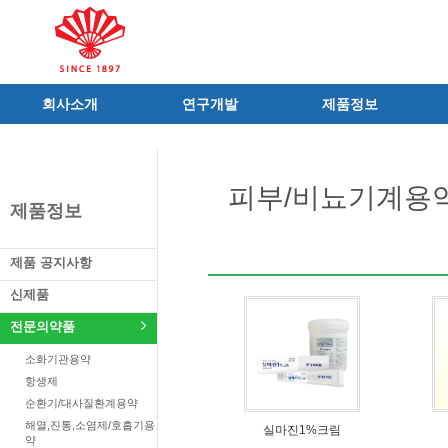
회사소개
연구개발
제품정보
인사말
R&D 소개
제품 공지사항
C.I
연구성과
신제품
피부/비뇨기계용
연혁
조직 및 업무
전문의약품
제품정보
사가
중점 연구분야
의료기기
연구소/공장
주요 연구과제
일반의약품
제품 공지사항
가족친화우수기업
기술혁신 네트워크
의약외품
신제품
오시는길
글로벌 동화
화장품
전문의약품
가족회사
건강기능식품
소화기관용약
식품ㆍ음료
항생제
공산품ㆍ기타
순환기/대사질환계용약
해열,진통,소염제/호흡기용
실마진1%크림
약