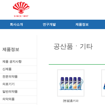
회사소개
연구개발
제품정보
인사말
R&D 소개
제품 공지사항
C.I
연구성과
신제품
공산품ㆍ기타
연혁
조직 및 업무
전문의약품
제품정보
사가
중점 연구분야
의료기기
연구소/공장
주요 연구과제
일반의약품
제품 공지사항
가족친화우수기업
기술혁신 네트워크
의약외품
신제품
오시는길
글로벌 동화
화장품
전문의약품
가족회사
건강기능식품
의료기기
식품ㆍ음료
공산품ㆍ기타
일반의약품
의약외품
[헨켈]홈키파