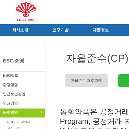
회사소개
연구개발
제품정보
인사말
R&D 소개
제품 공지사항
C.I
연구성과
신제품
자율준수(CP)
연혁
조직 및 업무
전문의약품
ESG경영
사가
중점 연구분야
의료기기
연구소/공장
주요 연구과제
일반의약품
ESG철학
가족친화우수기업
기술혁신 네트워크
의약외품
자율준수 프로그램
환경경영
오시는길
글로벌 동화
화장품
안전보건경영
가족회사
건강기능식품
인권경영
식품ㆍ음료
동화약품은 공정거래위원
공산품ㆍ기타
윤리경영
Program, 공정거
대표이사 메세지
윤리강령